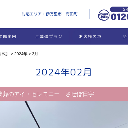
セ
対応エリア：伊万里市・有田町
ご葬儀プラン
お客様の声
式場案内
会
公式】
>
2024年
>
2月
2024年02月
家族葬のアイ・セレモニー させぼ日宇