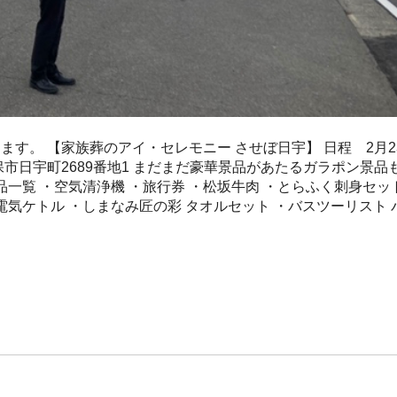
す。 【家族葬のアイ・セレモニー させぼ日宇】 日程 2月2
佐世保市日宇町2689番地1 まだまだ豪華景品があたるガラポン景品
一覧 ・空気清浄機 ・旅行券 ・松坂牛肉 ・とらふく刺身セッ
電気ケトル ・しまなみ匠の彩 タオルセット ・バスツーリスト 