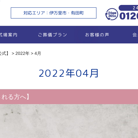
万
対応エリア：伊万里市・有田町
ご葬儀プラン
お客様の声
式場案内
会
公式】
>
2022年
>
4月
2022年04月
される方へ】