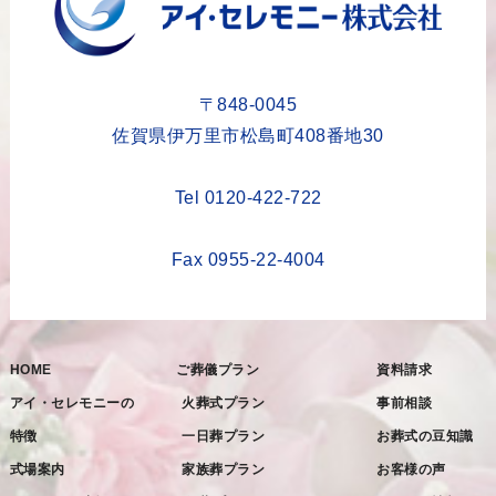
2023年8月
2023年6月
2023年5月
〒848-0045
2023年4月
佐賀県伊万里市松島町408番地30
2023年3月
Tel 0120-422-722
2023年2月
2023年1月
Fax 0955-22-4004
2022年12月
2022年11月
HOME
ご葬儀プラン
資料請求
2022年10月
アイ・セレモニーの
火葬式プラン
事前相談
2022年9月
特徴
一日葬プラン
お葬式の豆知識
2022年8月
式場案内
家族葬プラン
お客様の声
2022年7月