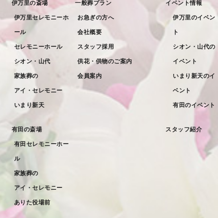
伊万里の斎場
一般葬プラン
イベント情報
2022年6月
伊万里セレモニーホ
お急ぎの方へ
伊万里のイベン
ール
会社概要
ト
2022年5月
セレモニーホール
スタッフ採用
シオン・山代の
2022年4月
シオン・山代
供花・供物のご案内
イベント
2022年3月
家族葬の
会員案内
いまり新天のイ
2022年2月
アイ・セレモニー
ベント
2022年1月
いまり新天
有田のイベント
2021年12月
有田の斎場
スタッフ紹介
2021年11月
有田セレモニーホー
2021年10月
ル
2021年9月
家族葬の
アイ・セレモニー
2021年8月
ありた役場前
2021年7月