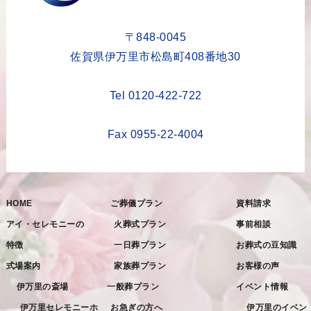
2023年6月
2023年5月
〒848-0045
2023年4月
佐賀県伊万里市松島町408番地30
2023年3月
Tel 0120-422-722
2023年2月
2023年1月
Fax 0955-22-4004
2022年12月
2022年11月
HOME
ご葬儀プラン
資料請求
2022年10月
アイ・セレモニーの
火葬式プラン
事前相談
2022年9月
特徴
一日葬プラン
お葬式の豆知識
2022年8月
式場案内
家族葬プラン
お客様の声
2022年7月
伊万里の斎場
一般葬プラン
イベント情報
2022年6月
伊万里セレモニーホ
お急ぎの方へ
伊万里のイベン