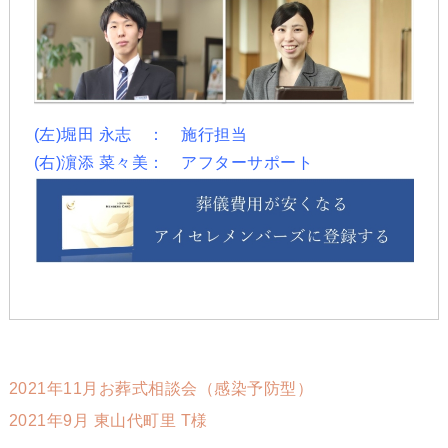
(左)堀田 永志 ： 施行担当
(右)濵添 菜々美： アフターサポート
2021年11月お葬式相談会（感染予防型）
2021年9月 東山代町里 T様