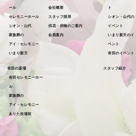
ール
会社概要
ト
2022年5月
セレモニーホール
スタッフ採用
シオン・山代の
2022年4月
シオン・山代
供花・供物のご案内
イベント
2022年3月
家族葬の
会員案内
いまり新天のイ
2022年2月
アイ・セレモニー
ベント
2022年1月
いまり新天
有田のイベント
2021年12月
有田の斎場
スタッフ紹介
2021年11月
有田セレモニーホー
2021年10月
ル
2021年9月
家族葬の
アイ・セレモニー
2021年8月
ありた役場前
2021年7月
2021年6月