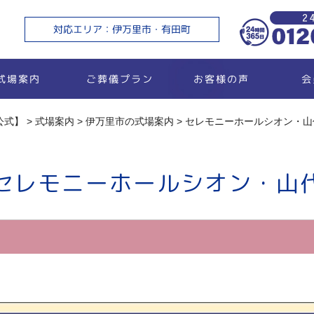
ご
対応エリア：伊万里市・有田町
ご葬儀プラン
お客様の声
式場案内
会
公式】
>
式場案内
>
伊万里市の式場案内
>
セレモニーホールシオン・山
セレモニーホールシオン・山