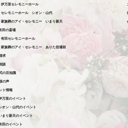
伊万里セレモニーホール
セレモニーホール
シオン・山代
家族葬の
アイ・セレモニー
いまり新天
有田の斎場
有田セレモニーホール
家族葬の
アイ・セレモニー
ありた役場前
請求
相談
式の豆知識
様の声
ント情報
伊万里のイベント
シオン・山代のイベント
いまり新天のイベント
有田のイベント