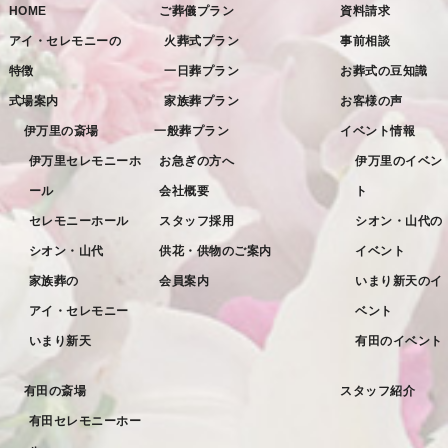
HOME
ご葬儀プラン
資料請求
2022年10月
アイ・セレモニーの
火葬式プラン
事前相談
2022年9月
特徴
一日葬プラン
お葬式の豆知識
2022年8月
式場案内
家族葬プラン
お客様の声
2022年7月
伊万里の斎場
一般葬プラン
イベント情報
2022年6月
伊万里セレモニーホ
お急ぎの方へ
伊万里のイベン
ール
会社概要
ト
2022年5月
セレモニーホール
スタッフ採用
シオン・山代の
2022年4月
シオン・山代
供花・供物のご案内
イベント
2022年3月
家族葬の
会員案内
いまり新天のイ
2022年2月
アイ・セレモニー
ベント
2022年1月
いまり新天
有田のイベント
2021年12月
有田の斎場
スタッフ紹介
2021年11月
有田セレモニーホー
2021年10月