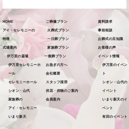
2022年12月
2022年11月
HOME
ご葬儀プラン
資料請求
2022年10月
アイ・セレモニーの
火葬式プラン
事前相談
2022年9月
特徴
一日葬プラン
お葬式の豆知識
2022年8月
式場案内
家族葬プラン
お客様の声
2022年7月
伊万里の斎場
一般葬プラン
イベント情報
2022年6月
伊万里セレモニーホ
お急ぎの方へ
伊万里のイベン
ール
会社概要
ト
2022年5月
セレモニーホール
スタッフ採用
シオン・山代の
2022年4月
シオン・山代
供花・供物のご案内
イベント
2022年3月
家族葬の
会員案内
いまり新天のイ
2022年2月
アイ・セレモニー
ベント
2022年1月
いまり新天
有田のイベント
2021年12月