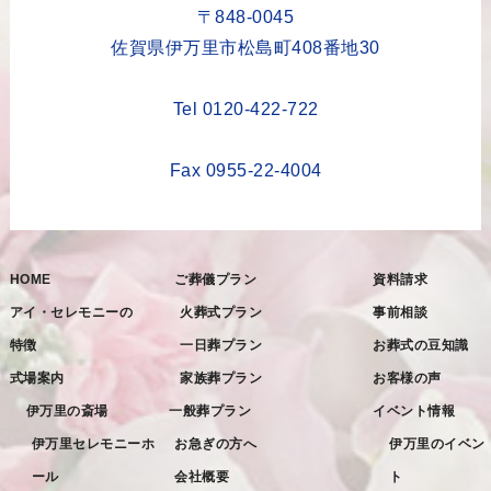
2023年5月
〒848-0045
2023年4月
佐賀県伊万里市松島町408番地30
2023年3月
Tel 0120-422-722
2023年2月
2023年1月
Fax 0955-22-4004
2022年12月
2022年11月
HOME
ご葬儀プラン
資料請求
2022年10月
アイ・セレモニーの
火葬式プラン
事前相談
2022年9月
特徴
一日葬プラン
お葬式の豆知識
2022年8月
式場案内
家族葬プラン
お客様の声
2022年7月
伊万里の斎場
一般葬プラン
イベント情報
2022年6月
伊万里セレモニーホ
お急ぎの方へ
伊万里のイベン
ール
会社概要
ト
2022年5月