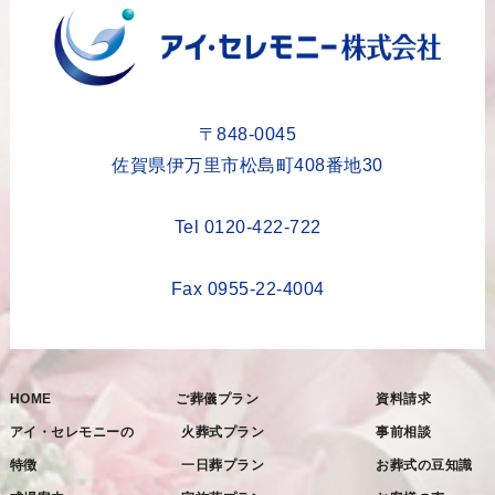
2023年9月
2023年8月
2023年6月
2023年5月
〒848-0045
2023年4月
佐賀県伊万里市松島町408番地30
2023年3月
Tel 0120-422-722
2023年2月
2023年1月
Fax 0955-22-4004
2022年12月
2022年11月
HOME
ご葬儀プラン
資料請求
2022年10月
アイ・セレモニーの
火葬式プラン
事前相談
2022年9月
特徴
一日葬プラン
お葬式の豆知識
2022年8月