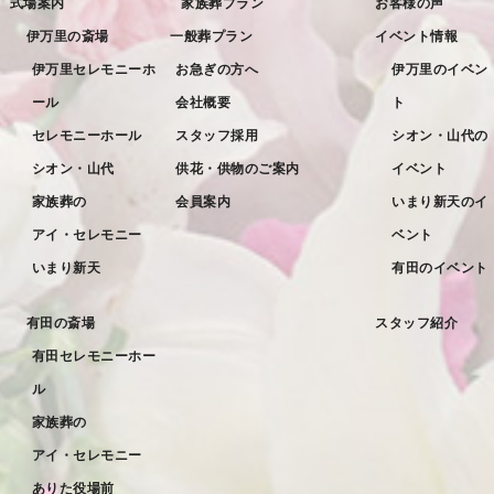
式場案内
家族葬プラン
お客様の声
2022年7月
伊万里の斎場
一般葬プラン
イベント情報
2022年6月
伊万里セレモニーホ
お急ぎの方へ
伊万里のイベン
ール
会社概要
ト
2022年5月
セレモニーホール
スタッフ採用
シオン・山代の
2022年4月
シオン・山代
供花・供物のご案内
イベント
2022年3月
家族葬の
会員案内
いまり新天のイ
2022年2月
アイ・セレモニー
ベント
2022年1月
いまり新天
有田のイベント
2021年12月
有田の斎場
スタッフ紹介
2021年11月
有田セレモニーホー
2021年10月
ル
2021年9月
家族葬の
アイ・セレモニー
2021年8月
ありた役場前