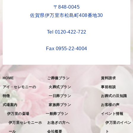
2023年5月
〒848-0045
2023年4月
佐賀県伊万里市松島町408番地30
2023年3月
Tel 0120-422-722
2023年2月
2023年1月
Fax 0955-22-4004
2022年12月
2022年11月
HOME
ご葬儀プラン
資料請求
2022年10月
アイ・セレモニーの
火葬式プラン
事前相談
2022年9月
特徴
一日葬プラン
お葬式の豆知識
2022年8月
式場案内
家族葬プラン
お客様の声
2022年7月
伊万里の斎場
一般葬プラン
イベント情報
2022年6月
伊万里セレモニーホ
お急ぎの方へ
伊万里のイベン
ール
会社概要
ト
2022年5月