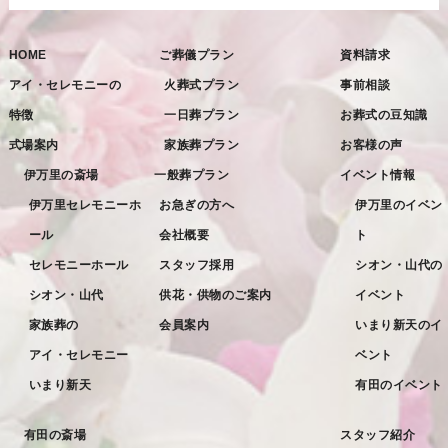
2022年11月
HOME
ご葬儀プラン
資料請求
2022年10月
アイ・セレモニーの
火葬式プラン
事前相談
2022年9月
特徴
一日葬プラン
お葬式の豆知識
2022年8月
式場案内
家族葬プラン
お客様の声
2022年7月
伊万里の斎場
一般葬プラン
イベント情報
2022年6月
伊万里セレモニーホ
お急ぎの方へ
伊万里のイベン
ール
会社概要
ト
2022年5月
セレモニーホール
スタッフ採用
シオン・山代の
2022年4月
シオン・山代
供花・供物のご案内
イベント
2022年3月
家族葬の
会員案内
いまり新天のイ
2022年2月
アイ・セレモニー
ベント
2022年1月
いまり新天
有田のイベント
2021年12月
有田の斎場
スタッフ紹介