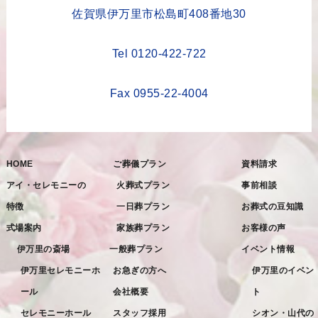
2023年4月
佐賀県伊万里市松島町408番地30
2023年3月
Tel 0120-422-722
2023年2月
2023年1月
Fax 0955-22-4004
2022年12月
2022年11月
HOME
ご葬儀プラン
資料請求
2022年10月
アイ・セレモニーの
火葬式プラン
事前相談
2022年9月
特徴
一日葬プラン
お葬式の豆知識
2022年8月
式場案内
家族葬プラン
お客様の声
2022年7月
伊万里の斎場
一般葬プラン
イベント情報
2022年6月
伊万里セレモニーホ
お急ぎの方へ
伊万里のイベン
ール
会社概要
ト
2022年5月
セレモニーホール
スタッフ採用
シオン・山代の
2022年4月