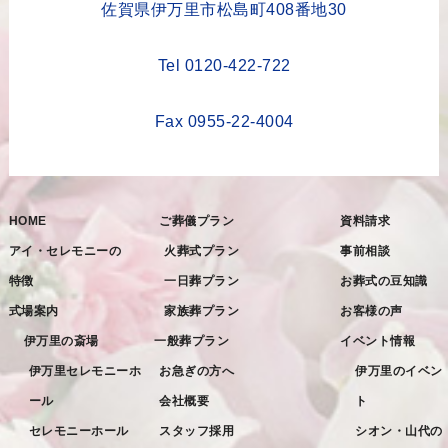
2023年4月
佐賀県伊万里市松島町408番地30
2023年3月
Tel 0120-422-722
2023年2月
2023年1月
Fax 0955-22-4004
2022年12月
2022年11月
HOME
ご葬儀プラン
資料請求
2022年10月
アイ・セレモニーの
火葬式プラン
事前相談
2022年9月
特徴
一日葬プラン
お葬式の豆知識
2022年8月
式場案内
家族葬プラン
お客様の声
2022年7月
伊万里の斎場
一般葬プラン
イベント情報
2022年6月
伊万里セレモニーホ
お急ぎの方へ
伊万里のイベン
ール
会社概要
ト
2022年5月
セレモニーホール
スタッフ採用
シオン・山代の
2022年4月