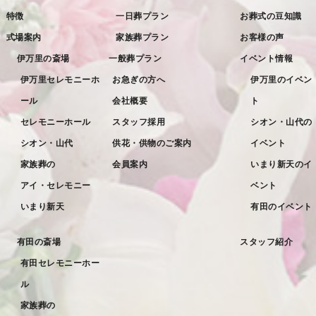
2022年9月
特徴
一日葬プラン
お葬式の豆知識
2022年8月
式場案内
家族葬プラン
お客様の声
2022年7月
伊万里の斎場
一般葬プラン
イベント情報
2022年6月
伊万里セレモニーホ
お急ぎの方へ
伊万里のイベン
ール
会社概要
ト
2022年5月
セレモニーホール
スタッフ採用
シオン・山代の
2022年4月
シオン・山代
供花・供物のご案内
イベント
2022年3月
家族葬の
会員案内
いまり新天のイ
2022年2月
アイ・セレモニー
ベント
2022年1月
いまり新天
有田のイベント
2021年12月
有田の斎場
スタッフ紹介
2021年11月
有田セレモニーホー
2021年10月
ル
2021年9月
家族葬の