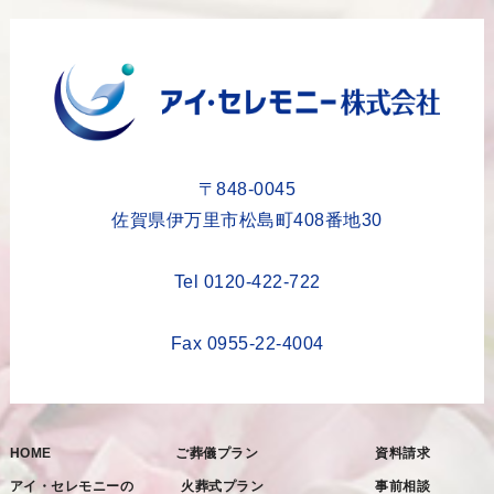
2023年10月
2023年9月
2023年8月
2023年6月
2023年5月
〒848-0045
2023年4月
佐賀県伊万里市松島町408番地30
2023年3月
Tel 0120-422-722
2023年2月
2023年1月
Fax 0955-22-4004
2022年12月
2022年11月
HOME
ご葬儀プラン
資料請求
2022年10月
アイ・セレモニーの
火葬式プラン
事前相談