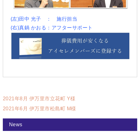
(左)田中 光子 ： 施行担当
(右)真鍋 かおる：アフターサポート
2021年8月 伊万里市立花町 Y様
2021年6月 伊万里市松島町 M様
News