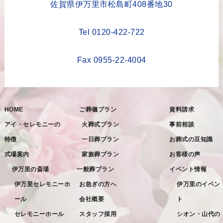
2023年4月
佐賀県伊万里市松島町408番地30
2023年3月
Tel 0120-422-722
2023年2月
2023年1月
Fax 0955-22-4004
2022年12月
2022年11月
HOME
ご葬儀プラン
資料請求
2022年10月
アイ・セレモニーの
火葬式プラン
事前相談
2022年9月
特徴
一日葬プラン
お葬式の豆知識
2022年8月
式場案内
家族葬プラン
お客様の声
2022年7月
伊万里の斎場
一般葬プラン
イベント情報
2022年6月
伊万里セレモニーホ
お急ぎの方へ
伊万里のイベン
ール
会社概要
ト
2022年5月
セレモニーホール
スタッフ採用
シオン・山代の
2022年4月