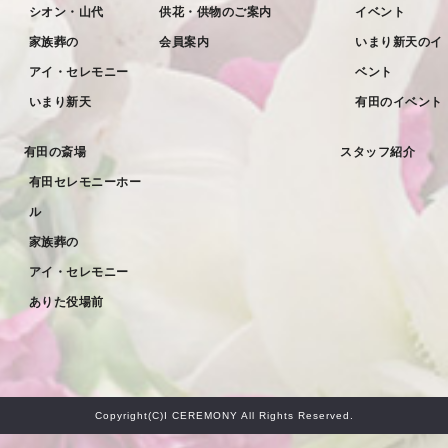
シオン・山代
供花・供物のご案内
イベント
2022年3月
家族葬の
会員案内
いまり新天のイ
2022年2月
アイ・セレモニー
ベント
2022年1月
いまり新天
有田のイベント
2021年12月
有田の斎場
スタッフ紹介
2021年11月
有田セレモニーホー
2021年10月
ル
2021年9月
家族葬の
アイ・セレモニー
2021年8月
ありた役場前
2021年7月
2021年6月
2021年5月
Copyright(C)I CEREMONY All Rights Reserved.
2021年4月