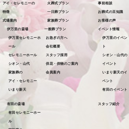
アイ・セレモニーの
火葬式プラン
事前相談
2022年9月
特徴
一日葬プラン
お葬式の豆知識
2022年8月
式場案内
家族葬プラン
お客様の声
2022年7月
伊万里の斎場
一般葬プラン
イベント情報
2022年6月
伊万里セレモニーホ
お急ぎの方へ
伊万里のイベン
ール
会社概要
ト
2022年5月
セレモニーホール
スタッフ採用
シオン・山代の
2022年4月
シオン・山代
供花・供物のご案内
イベント
2022年3月
家族葬の
会員案内
いまり新天のイ
2022年2月
アイ・セレモニー
ベント
2022年1月
いまり新天
有田のイベント
2021年12月
有田の斎場
スタッフ紹介
2021年11月
有田セレモニーホー
2021年10月
ル