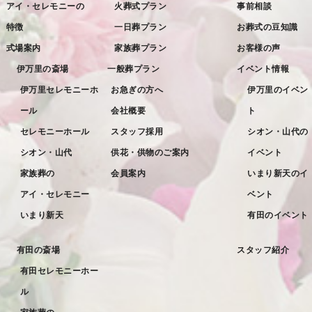
アイ・セレモニーの
火葬式プラン
事前相談
2022年9月
特徴
一日葬プラン
お葬式の豆知識
2022年8月
式場案内
家族葬プラン
お客様の声
2022年7月
伊万里の斎場
一般葬プラン
イベント情報
2022年6月
伊万里セレモニーホ
お急ぎの方へ
伊万里のイベン
ール
会社概要
ト
2022年5月
セレモニーホール
スタッフ採用
シオン・山代の
2022年4月
シオン・山代
供花・供物のご案内
イベント
2022年3月
家族葬の
会員案内
いまり新天のイ
2022年2月
アイ・セレモニー
ベント
2022年1月
いまり新天
有田のイベント
2021年12月
有田の斎場
スタッフ紹介
2021年11月
有田セレモニーホー
2021年10月
ル
2021年9月