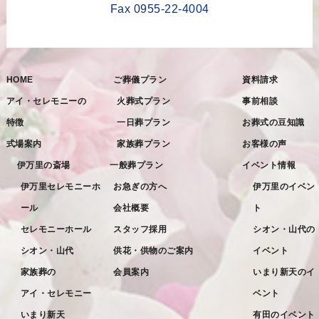
2023年1月
Fax 0955-22-4004
2022年12月
2022年11月
HOME
ご葬儀プラン
資料請求
2022年10月
アイ・セレモニーの
火葬式プラン
事前相談
2022年9月
特徴
一日葬プラン
お葬式の豆知識
2022年8月
式場案内
家族葬プラン
お客様の声
2022年7月
伊万里の斎場
一般葬プラン
イベント情報
2022年6月
伊万里セレモニーホ
お急ぎの方へ
伊万里のイベン
ール
会社概要
ト
2022年5月
セレモニーホール
スタッフ採用
シオン・山代の
2022年4月
シオン・山代
供花・供物のご案内
イベント
2022年3月
家族葬の
会員案内
いまり新天のイ
2022年2月
アイ・セレモニー
ベント
2022年1月
いまり新天
有田のイベント