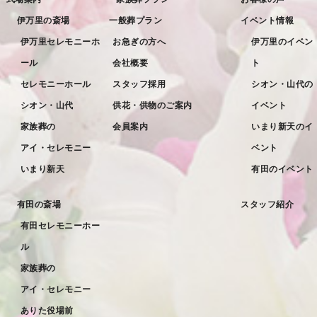
伊万里の斎場
一般葬プラン
イベント情報
伊万里セレモニーホ
お急ぎの方へ
伊万里のイベン
ール
会社概要
ト
セレモニーホール
スタッフ採用
シオン・山代の
シオン・山代
供花・供物のご案内
イベント
家族葬の
会員案内
いまり新天のイ
アイ・セレモニー
ベント
いまり新天
有田のイベント
有田の斎場
スタッフ紹介
有田セレモニーホー
ル
家族葬の
アイ・セレモニー
ありた役場前