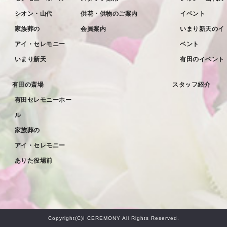
シオン・山代
供花・供物のご案内
イベント
家族葬の
会員案内
いまり新天のイ
アイ・セレモニー
ベント
いまり新天
有田のイベント
有田の斎場
スタッフ紹介
有田セレモニーホー
ル
家族葬の
アイ・セレモニー
ありた役場前
Copyright(C)I CEREMONY All Rights Reserved.