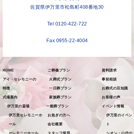
佐賀県伊万里市松島町408番地30
Tel 0120-422-722
Fax 0955-22-4004
HOME
ご葬儀プラン
資料請求
アイ・セレモニーの
火葬式プラン
事前相談
特徴
一日葬プラン
お葬式の豆知識
式場案内
家族葬プラン
お客様の声
伊万里の斎場
一般葬プラン
イベント情報
伊万里セレモニーホ
お急ぎの方へ
伊万里のイベン
ール
会社概要
ト
セレモニーホール
スタッフ採用
シオン・山代の