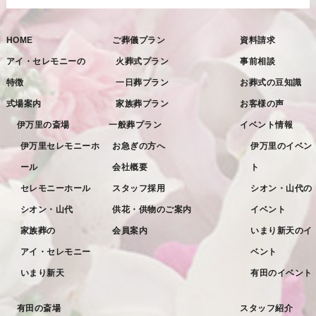
2022年11月
HOME
ご葬儀プラン
資料請求
2022年10月
アイ・セレモニーの
火葬式プラン
事前相談
2022年9月
特徴
一日葬プラン
お葬式の豆知識
2022年8月
式場案内
家族葬プラン
お客様の声
2022年7月
伊万里の斎場
一般葬プラン
イベント情報
2022年6月
伊万里セレモニーホ
お急ぎの方へ
伊万里のイベン
ール
会社概要
ト
2022年5月
セレモニーホール
スタッフ採用
シオン・山代の
2022年4月
シオン・山代
供花・供物のご案内
イベント
2022年3月
家族葬の
会員案内
いまり新天のイ
2022年2月
アイ・セレモニー
ベント
2022年1月
いまり新天
有田のイベント
2021年12月
有田の斎場
スタッフ紹介