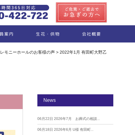
生花・供物
員案内
会社概要
レモニーホールのお客様の声
>
2022年1月 有田町大野乙
News
06月22日
2026年7月 お葬式の相談...
06月18日
2026年6月 U様 有田町...