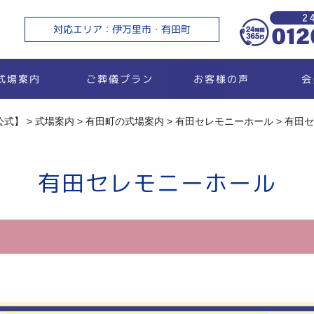
ご
対応エリア：伊万里市・有田町
ご葬儀プラン
お客様の声
式場案内
会
公式】
>
式場案内
>
有田町の式場案内
>
有田セレモニーホール
>
有田セ
有田セレモニーホール