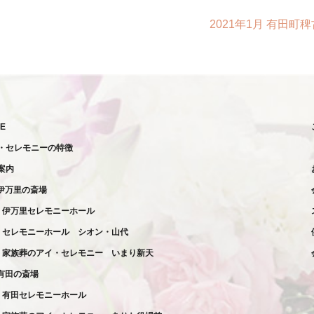
2021年1月 有田町
E
・セレモニーの特徴
案内
伊万里の斎場
伊万里セレモニーホール
セレモニーホール
シオン・山代
家族葬の
アイ・セレモニー
いまり新天
有田の斎場
有田セレモニーホール