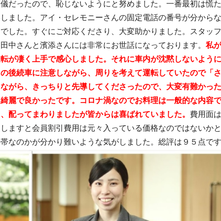
葬儀だったので、恥じないようにと努めました。一番最初は慌
絡しました。アイ・セレモニーさんの固定電話の番号が分から
らでした。すぐにご対応くださり、大変助かりました。スタッ
と田中さんと濱添さんには非常にお世話になっております。
私
運転が凄く上手で感心しました。それに車内が沈黙しないよう
台の後続車に注意しながら、周りを考えて運転していたので「
しながら、きっちりと先導してくださったので、大変有難かっ
も綺麗で良かったです。コロナ渦なのでお料理は一般的な内容
り、配ってまわりましたが皆からは喜ばれていました。
費用面
ししますと会員割引費用は元々入っている価格なのではないか
格帯なのかが分かり難いような気がしました。総評は９５点で