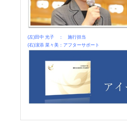
(左)田中 光子 ： 施行担当
(右)濵添 菜々美：アフターサポート