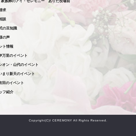
家族葬の
アイ・セレモニー
ありた役場前
請求
相談
式の豆知識
様の声
ント情報
伊万里のイベント
シオン・山代のイベント
いまり新天のイベント
有田のイベント
ッフ紹介
Copyright(C)I CEREMONY All Rights Reserved.