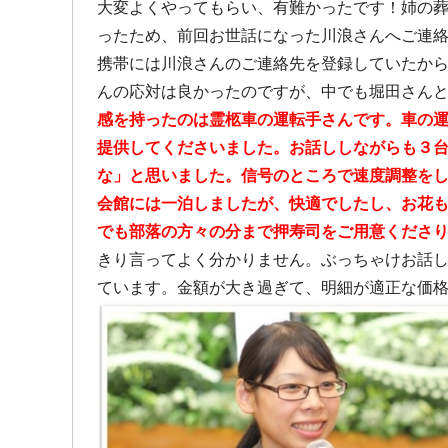
大変よくやってもらい、有難かったです！姉の
ったため、前回お世話になった川浪さんへご連
携帯には川浪さんのご連絡先を登録していたか
んの応対は良かったのですが、中でも堀田さん
感を持ったのは霊柩車の運転手さんです。車の
提供してくださいました。お話ししながらも３
な」と思いました。信号のところで速度調整を
会館には一泊しましたが、快適でしたし、お花
でも部落の方々の分まで押寿司をご用意くださ
きり言ってよく分かりません。ぶっちゃけお話
ています。金額が大き過ぎて、明細が適正な価