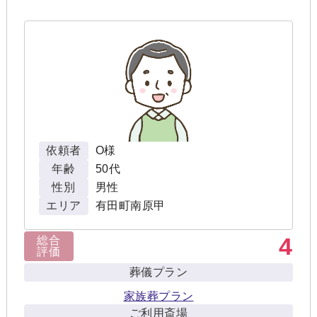
依頼者
O様
年齢
50代
性別
男性
エリア
有田町南原甲
4
総合
評価
葬儀プラン
家族葬プラン
ご利用斎場