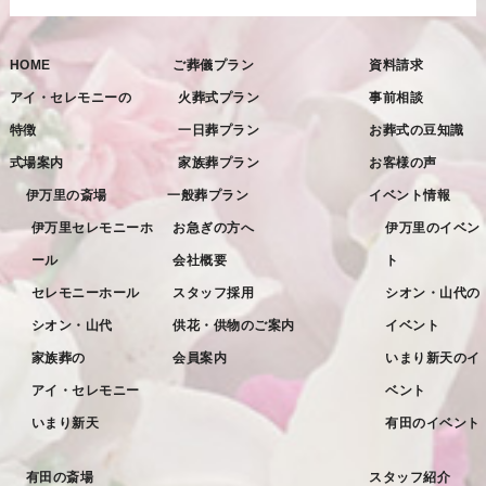
2022年11月
HOME
ご葬儀プラン
資料請求
2022年10月
アイ・セレモニーの
火葬式プラン
事前相談
2022年9月
特徴
一日葬プラン
お葬式の豆知識
2022年8月
式場案内
家族葬プラン
お客様の声
2022年7月
伊万里の斎場
一般葬プラン
イベント情報
2022年6月
伊万里セレモニーホ
お急ぎの方へ
伊万里のイベン
ール
会社概要
ト
2022年5月
セレモニーホール
スタッフ採用
シオン・山代の
2022年4月
シオン・山代
供花・供物のご案内
イベント
2022年3月
家族葬の
会員案内
いまり新天のイ
2022年2月
アイ・セレモニー
ベント
2022年1月
いまり新天
有田のイベント
2021年12月
有田の斎場
スタッフ紹介