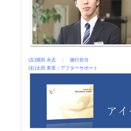
(左)堀田 永志 ： 施行担当
(右)太田 美里：アフターサポート