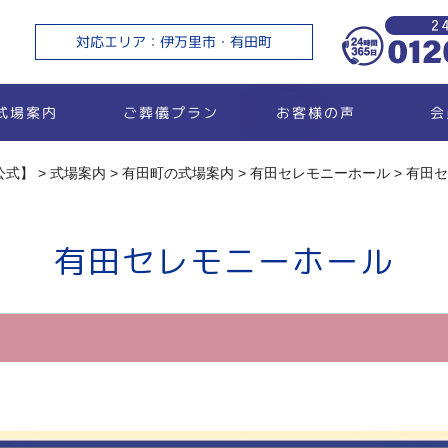
ご
対応エリア：伊万里市・有田町
ご葬儀プラン
お客様の声
式場案内
会
公式】
>
式場案内
>
有田町の式場案内
>
有田セレモニーホール
>
有田セ
有田セレモニーホール