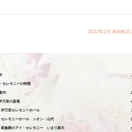
2022年2月 有田町
E
・セレモニーの特徴
案内
伊万里の斎場
伊万里セレモニーホール
セレモニーホール
シオン・山代
家族葬の
アイ・セレモニー
いまり新天