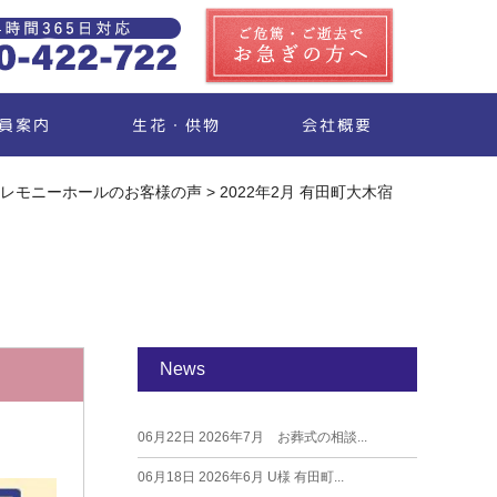
生花・供物
員案内
会社概要
レモニーホールのお客様の声
>
2022年2月 有田町大木宿
News
06月22日
2026年7月 お葬式の相談...
06月18日
2026年6月 U様 有田町...