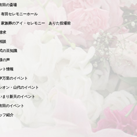
有田の斎場
有田セレモニーホール
家族葬の
アイ・セレモニー
ありた役場前
請求
相談
式の豆知識
様の声
ント情報
伊万里のイベント
シオン・山代のイベント
いまり新天のイベント
有田のイベント
ッフ紹介