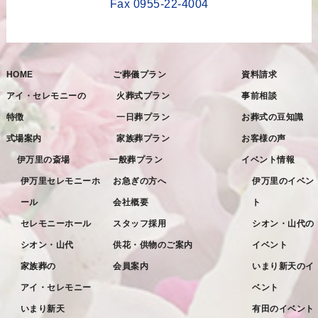
Fax 0955-22-4004
2022年12月
2022年11月
HOME
ご葬儀プラン
資料請求
2022年10月
アイ・セレモニーの
火葬式プラン
事前相談
2022年9月
特徴
一日葬プラン
お葬式の豆知識
2022年8月
式場案内
家族葬プラン
お客様の声
2022年7月
伊万里の斎場
一般葬プラン
イベント情報
2022年6月
伊万里セレモニーホ
お急ぎの方へ
伊万里のイベン
ール
会社概要
ト
2022年5月
セレモニーホール
スタッフ採用
シオン・山代の
2022年4月
シオン・山代
供花・供物のご案内
イベント
2022年3月
家族葬の
会員案内
いまり新天のイ
2022年2月
アイ・セレモニー
ベント
2022年1月
いまり新天
有田のイベント