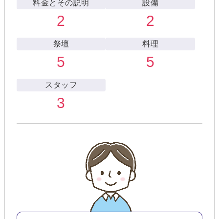
料金とその説明
設備
2
2
祭壇
料理
5
5
スタッフ
3