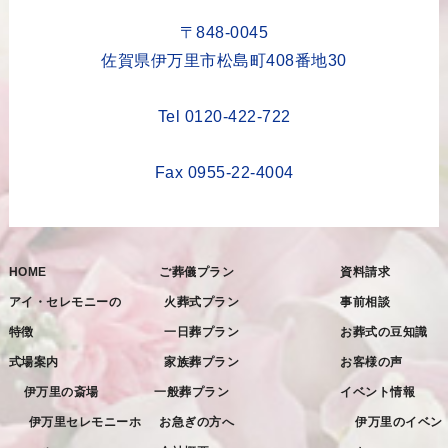
2023年5月
〒848-0045
2023年4月
佐賀県伊万里市松島町408番地30
2023年3月
Tel 0120-422-722
2023年2月
2023年1月
Fax 0955-22-4004
2022年12月
2022年11月
HOME
ご葬儀プラン
資料請求
2022年10月
アイ・セレモニーの
火葬式プラン
事前相談
2022年9月
特徴
一日葬プラン
お葬式の豆知識
2022年8月
式場案内
家族葬プラン
お客様の声
2022年7月
伊万里の斎場
一般葬プラン
イベント情報
2022年6月
伊万里セレモニーホ
お急ぎの方へ
伊万里のイベン