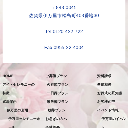
2023年5月
〒848-0045
2023年4月
佐賀県伊万里市松島町408番地30
2023年3月
Tel 0120-422-722
2023年2月
2023年1月
Fax 0955-22-4004
2022年12月
2022年11月
HOME
ご葬儀プラン
資料請求
2022年10月
アイ・セレモニーの
火葬式プラン
事前相談
2022年9月
特徴
一日葬プラン
お葬式の豆知識
2022年8月
式場案内
家族葬プラン
お客様の声
2022年7月
伊万里の斎場
一般葬プラン
イベント情報
2022年6月
伊万里セレモニーホ
お急ぎの方へ
伊万里のイベン
ール
会社概要
ト
2022年5月