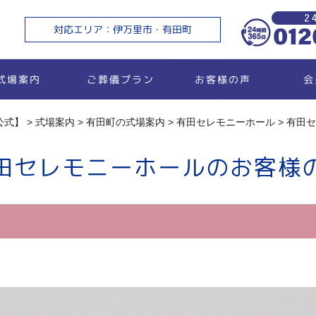
対応エリア：伊万里市・有田町
ご葬儀プラン
お客様の声
式場案内
会
公式】
>
式場案内
>
有田町の式場案内
>
有田セレモニーホール
>
有田セ
田セレモニーホールのお客様