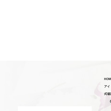
HOM
アイ
式場