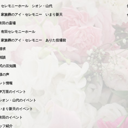
セレモニーホール
シオン・山代
家族葬の
アイ・セレモニー
いまり新天
有田の斎場
有田セレモニーホール
家族葬の
アイ・セレモニー
ありた役場前
請求
相談
式の豆知識
様の声
ント情報
伊万里のイベント
シオン・山代のイベント
いまり新天のイベント
有田のイベント
ッフ紹介