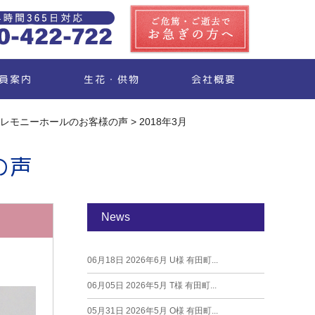
生花・供物
員案内
会社概要
レモニーホールのお客様の声
>
2018年3月
の声
News
06月18日
2026年6月 U様 有田町...
06月05日
2026年5月 T様 有田町...
05月31日
2026年5月 O様 有田町...