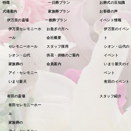
特徴
一日葬プラン
お葬式の豆知識
2022年8月
式場案内
家族葬プラン
お客様の声
2022年7月
伊万里の斎場
一般葬プラン
イベント情報
2022年6月
伊万里セレモニーホ
お急ぎの方へ
伊万里のイベン
ール
会社概要
ト
2022年5月
セレモニーホール
スタッフ採用
シオン・山代の
2022年4月
シオン・山代
供花・供物のご案内
イベント
2022年3月
家族葬の
会員案内
いまり新天のイ
2022年2月
アイ・セレモニー
ベント
2022年1月
いまり新天
有田のイベント
2021年12月
有田の斎場
スタッフ紹介
2021年11月
有田セレモニーホー
2021年10月
ル
2021年9月
家族葬の