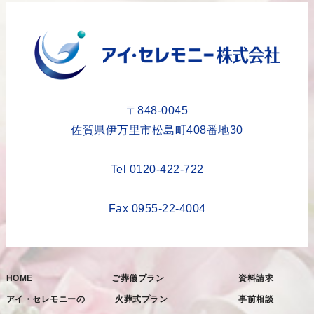
2023年10月
2023年9月
2023年8月
2023年6月
2023年5月
〒848-0045
2023年4月
佐賀県伊万里市松島町408番地30
2023年3月
Tel 0120-422-722
2023年2月
2023年1月
Fax 0955-22-4004
2022年12月
2022年11月
HOME
ご葬儀プラン
資料請求
2022年10月
アイ・セレモニーの
火葬式プラン
事前相談
2022年9月