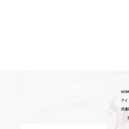
HOM
アイ
式場