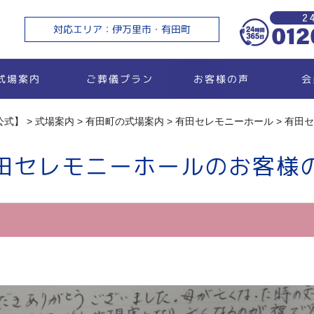
対応エリア：伊万里市・有田町
ご葬儀プラン
お客様の声
式場案内
会
公式】
>
式場案内
>
有田町の式場案内
>
有田セレモニーホール
>
有田セ
田セレモニーホールのお客様