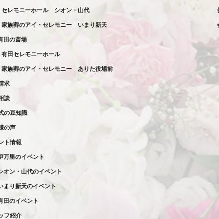
セレモニーホール
シオン・山代
家族葬の
アイ・セレモニー
いまり新天
有田の斎場
有田セレモニーホール
家族葬の
アイ・セレモニー
ありた役場前
請求
相談
式の豆知識
様の声
ント情報
伊万里のイベント
シオン・山代のイベント
いまり新天のイベント
有田のイベント
ッフ紹介