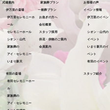
式場案内
家族葬プラン
お客様の声
2022年7月
伊万里の斎場
一般葬プラン
イベント情報
2022年6月
伊万里セレモニーホ
お急ぎの方へ
伊万里のイベン
ール
会社概要
ト
2022年5月
セレモニーホール
スタッフ採用
シオン・山代の
2022年4月
シオン・山代
供花・供物のご案内
イベント
2022年3月
家族葬の
会員案内
いまり新天のイ
2022年2月
アイ・セレモニー
ベント
2022年1月
いまり新天
有田のイベント
2021年12月
有田の斎場
スタッフ紹介
2021年11月
有田セレモニーホー
2021年10月
ル
2021年9月
家族葬の
アイ・セレモニー
2021年8月