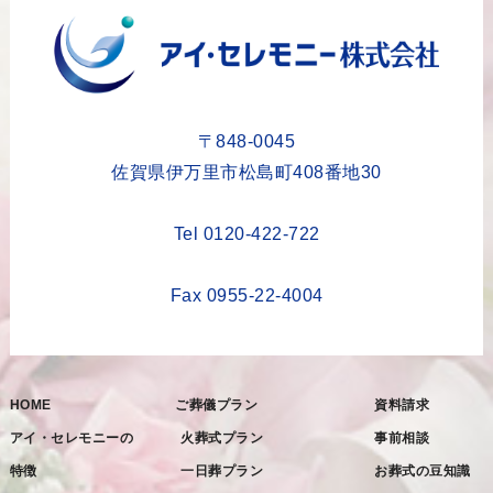
2023年9月
2023年8月
2023年6月
2023年5月
〒848-0045
2023年4月
佐賀県伊万里市松島町408番地30
2023年3月
Tel 0120-422-722
2023年2月
2023年1月
Fax 0955-22-4004
2022年12月
2022年11月
HOME
ご葬儀プラン
資料請求
2022年10月
アイ・セレモニーの
火葬式プラン
事前相談
2022年9月
特徴
一日葬プラン
お葬式の豆知識
2022年8月