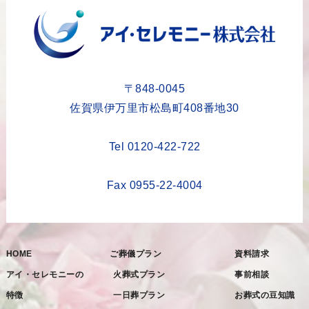
2023年9月
2023年8月
2023年6月
2023年5月
〒848-0045
2023年4月
佐賀県伊万里市松島町408番地30
2023年3月
Tel 0120-422-722
2023年2月
2023年1月
Fax 0955-22-4004
2022年12月
2022年11月
HOME
ご葬儀プラン
資料請求
2022年10月
アイ・セレモニーの
火葬式プラン
事前相談
2022年9月
特徴
一日葬プラン
お葬式の豆知識
2022年8月