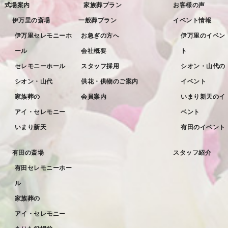
式場案内
家族葬プラン
お客様の声
2022年7月
伊万里の斎場
一般葬プラン
イベント情報
2022年6月
伊万里セレモニーホ
お急ぎの方へ
伊万里のイベン
ール
会社概要
ト
2022年5月
セレモニーホール
スタッフ採用
シオン・山代の
2022年4月
シオン・山代
供花・供物のご案内
イベント
2022年3月
家族葬の
会員案内
いまり新天のイ
2022年2月
アイ・セレモニー
ベント
2022年1月
いまり新天
有田のイベント
2021年12月
有田の斎場
スタッフ紹介
2021年11月
有田セレモニーホー
2021年10月
ル
2021年9月
家族葬の
アイ・セレモニー
2021年8月